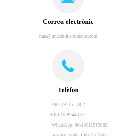
Correu electrònic
mac@tmteck-instruments.com
Telèfon
+8613911515082
+ 86-10-89445181
WhatsApp: 86-13911515082
wechat: 0086-13911515082