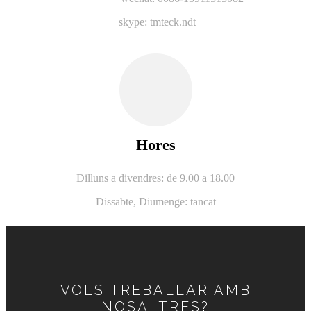
skype: tmteck.ndt
Hores
Dilluns a divendres: de 9.00 a 18.00
Dissabte,
Diumenge: tancat
VOLS TREBALLAR AMB
NOSALTRES?