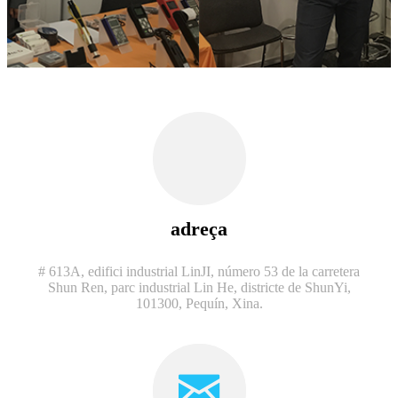
adreça
# 613A, edifici industrial LinJI, número 53 de la carretera
Shun Ren, parc industrial Lin He, districte de ShunYi,
101300, Pequín, Xina.