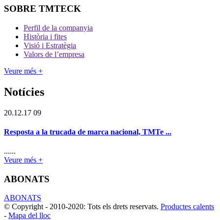
SOBRE TMTECK
Perfil de la companyia
Història i fites
Visió i Estratègia
Valors de l’empresa
Veure més +
Notícies
20.12.17 09
Resposta a la trucada de marca nacional, TMTe ...
......
Veure més +
ABONATS
ABONATS
© Copyright - 2010-2020: Tots els drets reservats.
Productes calents
-
Mapa del lloc