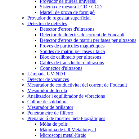
Provador de duresa universal
Sistema de mesura LCD / CCD
Martell de prova de formigó
Provador de rugositat superficial
Detector de defectes
Detector d'errors d'ultrasons
Detector de defectes de corrent de Foucault
Detector d'errors de matriu per fases per ultrasons
Proves de partícules magnètiques
Sondes de matriu per fases i falca
Bloc de calibració per ultrasons
Cables de transductor d'ultrasons
Connector d'ultrasons
Làmpada UV NDT
Detector de vacances
Mesurador de conductivitat del corrent de Foucault
Mesurador de ferrita
Analitzador i equilibrador de vibracions
Calibre de soldadura
Mesurador de brillantor
Penetràmetre de filferro
Preparació de mostres metal·logràfiques
Mòlta de polir
Màquina de tall Metallurgcal
Microscopi metal·lúrgic