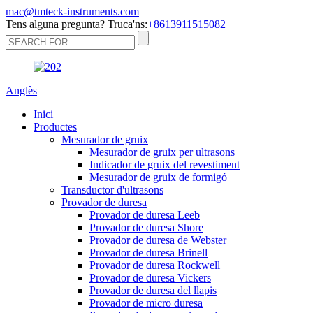
mac@tmteck-instruments.com
Tens alguna pregunta? Truca'ns:
+8613911515082
Anglès
Inici
Productes
Mesurador de gruix
Mesurador de gruix per ultrasons
Indicador de gruix del revestiment
Mesurador de gruix de formigó
Transductor d'ultrasons
Provador de duresa
Provador de duresa Leeb
Provador de duresa Shore
Provador de duresa de Webster
Provador de duresa Brinell
Provador de duresa Rockwell
Provador de duresa Vickers
Provador de duresa del llapis
Provador de micro duresa