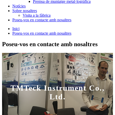
Premsa de muntatge metal·logràfica
Notícies
Sobre nosaltres
Visita a la fàbrica
Poseu-vos en contacte amb nosaltres
Inici
Poseu-vos en contacte amb nosaltres
Poseu-vos en contacte amb nosaltres
TMTeck Instrument Co.,
Ltd.