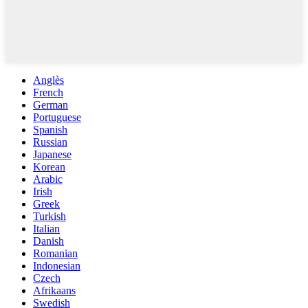
Anglès
French
German
Portuguese
Spanish
Russian
Japanese
Korean
Arabic
Irish
Greek
Turkish
Italian
Danish
Romanian
Indonesian
Czech
Afrikaans
Swedish