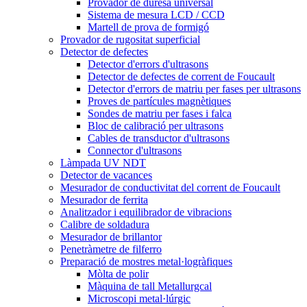
Provador de duresa universal
Sistema de mesura LCD / CCD
Martell de prova de formigó
Provador de rugositat superficial
Detector de defectes
Detector d'errors d'ultrasons
Detector de defectes de corrent de Foucault
Detector d'errors de matriu per fases per ultrasons
Proves de partícules magnètiques
Sondes de matriu per fases i falca
Bloc de calibració per ultrasons
Cables de transductor d'ultrasons
Connector d'ultrasons
Làmpada UV NDT
Detector de vacances
Mesurador de conductivitat del corrent de Foucault
Mesurador de ferrita
Analitzador i equilibrador de vibracions
Calibre de soldadura
Mesurador de brillantor
Penetràmetre de filferro
Preparació de mostres metal·logràfiques
Mòlta de polir
Màquina de tall Metallurgcal
Microscopi metal·lúrgic