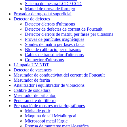
Sistema de mesura LCD / CCD
Martell de prova de formigó
Provador de rugositat superficial
Detector de defectes
Detector d'errors d'ultrasons
Detector de defectes de corrent de Foucault
Detector d'errors de matriu per fases per ultrasons
Proves de partícules magnètiques
Sondes de matriu per fases i falca
Bloc de calibració per ultrasons
Cables de transductor d'ultrasons
Connector d'ultrasons
Làmpada UV NDT
Detector de vacances
Mesurador de conductivitat del corrent de Foucault
Mesurador de ferrita
Analitzador i equilibrador de vibracions
Calibre de soldadura
Mesurador de brillantor
Penetràmetre de filferro
Preparació de mostres metal·logràfiques
Mòlta de polir
Màquina de tall Metallurgcal
Microscopi metal·lúrgic
Premsa de muntatge metal·logràfica