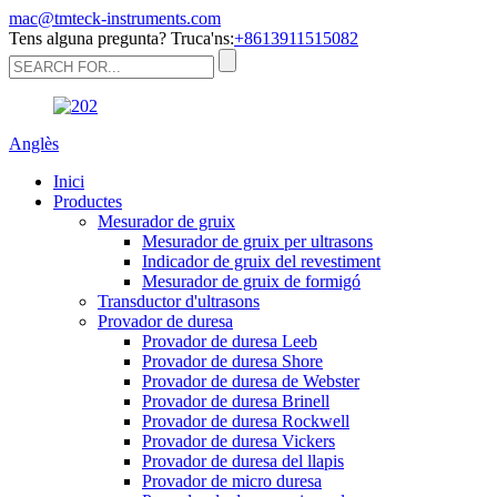
mac@tmteck-instruments.com
Tens alguna pregunta? Truca'ns:
+8613911515082
Anglès
Inici
Productes
Mesurador de gruix
Mesurador de gruix per ultrasons
Indicador de gruix del revestiment
Mesurador de gruix de formigó
Transductor d'ultrasons
Provador de duresa
Provador de duresa Leeb
Provador de duresa Shore
Provador de duresa de Webster
Provador de duresa Brinell
Provador de duresa Rockwell
Provador de duresa Vickers
Provador de duresa del llapis
Provador de micro duresa