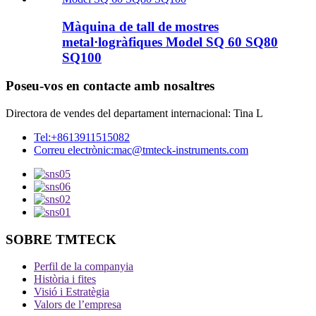
Màquina de tall de mostres
metal·logràfiques Model SQ 60 SQ80
SQ100
Poseu-vos en contacte amb nosaltres
Directora de vendes del departament internacional: Tina L
Tel:
+8613911515082
Correu electrònic:
mac@tmteck-instruments.com
SOBRE TMTECK
Perfil de la companyia
Història i fites
Visió i Estratègia
Valors de l’empresa