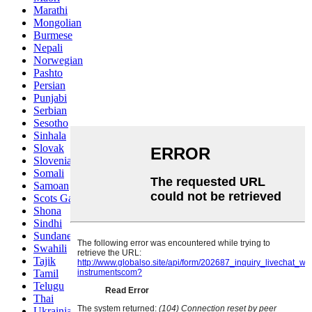
Marathi
Mongolian
Burmese
Nepali
Norwegian
Pashto
Persian
Punjabi
Serbian
Sesotho
Sinhala
Slovak
Slovenian
Somali
Samoan
Scots Gaelic
Shona
Sindhi
Sundanese
Swahili
Tajik
Tamil
Telugu
Thai
Ukrainian