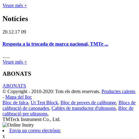
Veure més +
Notícies
20.12.17 09
Resposta a la trucada de marca nacional, TMTe ...
......
Veure més +
ABONATS
ABONATS
© Copyright - 2010-2020: Tots els drets reservats.
Productes calents
-
Mapa del lloc
Bloc de falca
,
Ut Test Block
,
Bloc de proves de calibratge
,
Blocs de
calibració de canonades
,
Cables de transductor d'ultrasons
,
Bloc de
calibració per ultrasons
,
TMTeck Instrument Co., Ltd.
Envia un correu electrònic
x