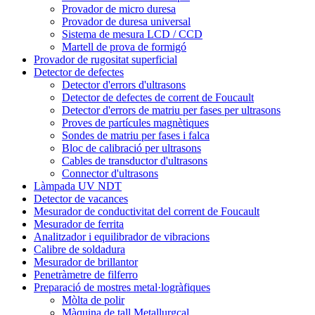
Provador de micro duresa
Provador de duresa universal
Sistema de mesura LCD / CCD
Martell de prova de formigó
Provador de rugositat superficial
Detector de defectes
Detector d'errors d'ultrasons
Detector de defectes de corrent de Foucault
Detector d'errors de matriu per fases per ultrasons
Proves de partícules magnètiques
Sondes de matriu per fases i falca
Bloc de calibració per ultrasons
Cables de transductor d'ultrasons
Connector d'ultrasons
Làmpada UV NDT
Detector de vacances
Mesurador de conductivitat del corrent de Foucault
Mesurador de ferrita
Analitzador i equilibrador de vibracions
Calibre de soldadura
Mesurador de brillantor
Penetràmetre de filferro
Preparació de mostres metal·logràfiques
Mòlta de polir
Màquina de tall Metallurgcal