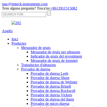
mac@tmteck-instruments.com
Tens alguna pregunta? Truca'ns:
+8613911515082
Anglès
Inici
Productes
Mesurador de gruix
Mesurador de gruix per ultrasons
Indicador de gruix del revestiment
Mesurador de gruix de formigó
Transductor d'ultrasons
Provador de duresa
Provador de duresa Leeb
Provador de duresa Shore
Provador de duresa de Webster
Provador de duresa Brinell
Provador de duresa Rockwell
Provador de duresa Vickers
Provador de duresa del llapis
Provador de micro duresa