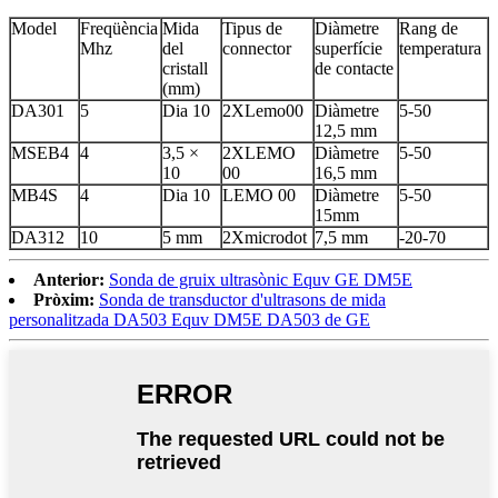
Model
Freqüència
Mida
Tipus de
Diàmetre
Rang de
Mhz
del
connector
superfície
temperatura
cristall
de contacte
(mm)
DA301
5
Dia 10
2XLemo00
Diàmetre
5-50
12,5 mm
MSEB4
4
3,5 ×
2XLEMO
Diàmetre
5-50
10
00
16,5 mm
MB4S
4
Dia 10
LEMO 00
Diàmetre
5-50
15mm
DA312
10
5 mm
2Xmicrodot
7,5 mm
-20-70
Anterior:
Sonda de gruix ultrasònic Equv GE DM5E
Pròxim:
Sonda de transductor d'ultrasons de mida
personalitzada DA503 Equv DM5E DA503 de GE