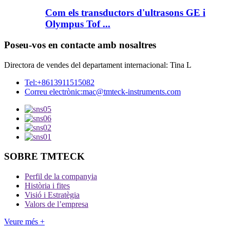
Com els transductors d'ultrasons GE i
Olympus Tof ...
Poseu-vos en contacte amb nosaltres
Directora de vendes del departament internacional: Tina L
Tel:
+8613911515082
Correu electrònic:
mac@tmteck-instruments.com
SOBRE TMTECK
Perfil de la companyia
Història i fites
Visió i Estratègia
Valors de l’empresa
Veure més +