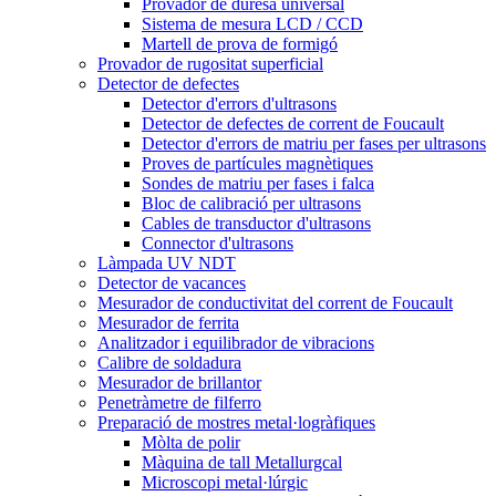
Provador de duresa universal
Sistema de mesura LCD / CCD
Martell de prova de formigó
Provador de rugositat superficial
Detector de defectes
Detector d'errors d'ultrasons
Detector de defectes de corrent de Foucault
Detector d'errors de matriu per fases per ultrasons
Proves de partícules magnètiques
Sondes de matriu per fases i falca
Bloc de calibració per ultrasons
Cables de transductor d'ultrasons
Connector d'ultrasons
Làmpada UV NDT
Detector de vacances
Mesurador de conductivitat del corrent de Foucault
Mesurador de ferrita
Analitzador i equilibrador de vibracions
Calibre de soldadura
Mesurador de brillantor
Penetràmetre de filferro
Preparació de mostres metal·logràfiques
Mòlta de polir
Màquina de tall Metallurgcal
Microscopi metal·lúrgic