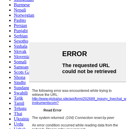
Burmese
Nepali
Norwegian
Pashto
Persian
Punjabi
Serbian
Sesotho
Sinhala
Slovak
Slovenian
Somali
Samoan
Scots Gaelic
Shona
Sindhi
Sundanese
Swahili
Tajik
Tamil
Telugu
Thai
Ukrainian
Urdu