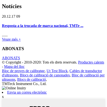
Notícies
20.12.17 09
Resposta a la trucada de marca nacional, TMTe ...
......
Veure més +
ABONATS
ABONATS
© Copyright - 2010-2020: Tots els drets reservats.
Productes calents
-
Mapa del lloc
Bloc de proves de calibratge
,
Ut Test Block
,
Cables de transductor
d'ultrasons
,
Blocs de calibració de canonades
,
Bloc de calibració per
ultrasons
,
Blocs de calibració
,
TMTeck Instrument Co., Ltd.
Envia un correu electrònic
x