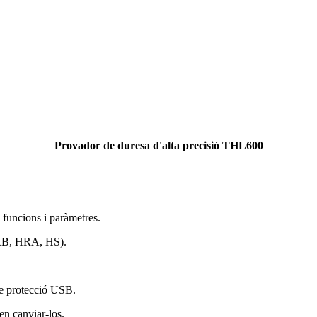
Provador de duresa d'alta precisió THL600
s funcions i paràmetres.
HRB, HRA, HS).
de protecció USB.
 en canviar-los.