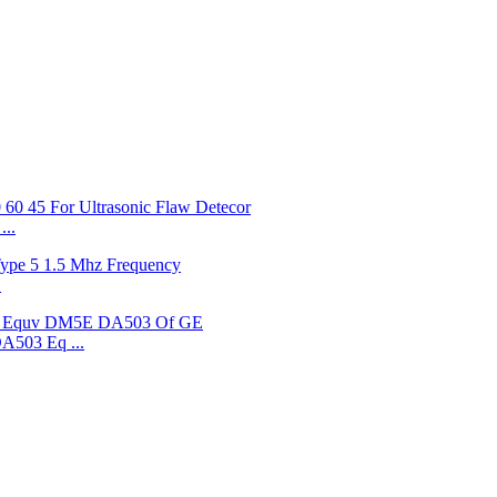
...
.
DA503 Eq ...