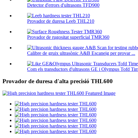
Detector d'errors d'ultrasons TFD900
Provador de duresa Leeb THL210
Provador de rugositat superficial TMR360
Calibre de gruix ultrasònic A&B Escaneig per provar ...
Com els transductors d'ultrasons GE i Olympus Tofd Tim 
Provador de duresa d'alta precisió THL600