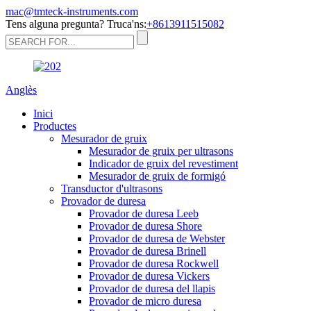
mac@tmteck-instruments.com
Tens alguna pregunta? Truca'ns:
+8613911515082
Anglès
Inici
Productes
Mesurador de gruix
Mesurador de gruix per ultrasons
Indicador de gruix del revestiment
Mesurador de gruix de formigó
Transductor d'ultrasons
Provador de duresa
Provador de duresa Leeb
Provador de duresa Shore
Provador de duresa de Webster
Provador de duresa Brinell
Provador de duresa Rockwell
Provador de duresa Vickers
Provador de duresa del llapis
Provador de micro duresa