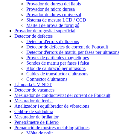
Provador de duresa del llapis
Provador de micro duresa
Provador de duresa universal
Sistema de mesura LCD / CCD
Martell de prova de formigó
Provador de rugositat superficial
Detector de defectes
Detector d'errors d'ultrasons
Detector de defectes de corrent de Foucault
Detector d'errors de matriu per fases per ultrasons
Proves de partícules magnètiques
Sondes de matriu per fases i falca
Bloc de calibració per ultrasons
Cables de transductor d'ultrasons
Connector d'ultrasons
Làmpada UV NDT
Detector de vacances
Mesurador de conductivitat del corrent de Foucault
Mesurador de ferrita
Analitzador i equilibrador de vibracions
Calibre de soldadura
Mesurador de brillantor
Penetràmetre de filferro
Preparació de mostres metal·logràfiques
Mòlta de polir