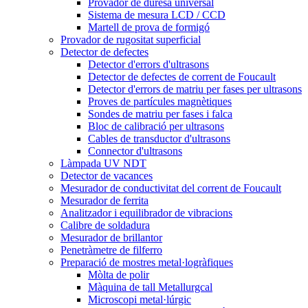
Provador de duresa universal
Sistema de mesura LCD / CCD
Martell de prova de formigó
Provador de rugositat superficial
Detector de defectes
Detector d'errors d'ultrasons
Detector de defectes de corrent de Foucault
Detector d'errors de matriu per fases per ultrasons
Proves de partícules magnètiques
Sondes de matriu per fases i falca
Bloc de calibració per ultrasons
Cables de transductor d'ultrasons
Connector d'ultrasons
Làmpada UV NDT
Detector de vacances
Mesurador de conductivitat del corrent de Foucault
Mesurador de ferrita
Analitzador i equilibrador de vibracions
Calibre de soldadura
Mesurador de brillantor
Penetràmetre de filferro
Preparació de mostres metal·logràfiques
Mòlta de polir
Màquina de tall Metallurgcal
Microscopi metal·lúrgic