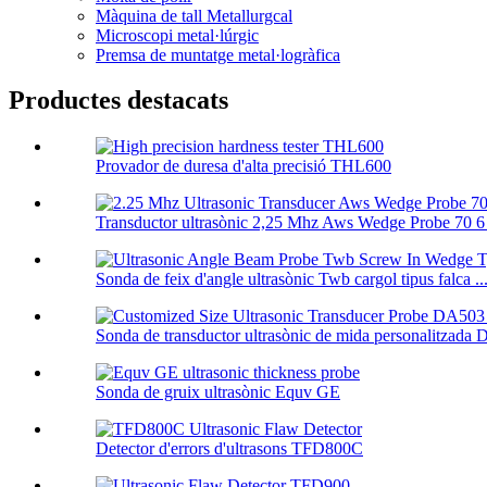
Màquina de tall Metallurgcal
Microscopi metal·lúrgic
Premsa de muntatge metal·logràfica
Productes destacats
Provador de duresa d'alta precisió THL600
Transductor ultrasònic 2,25 Mhz Aws Wedge Probe 70 6 
Sonda de feix d'angle ultrasònic Twb cargol tipus falca ..
Sonda de transductor ultrasònic de mida personalitzada 
Sonda de gruix ultrasònic Equv GE
Detector d'errors d'ultrasons TFD800C